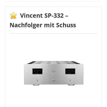
Vincent SP-332 –
DIFIIFOL
259,00 €
236,00 €
*
Nachfolger mit Schuss
DIFIIFOL