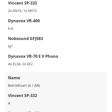
Vincent SP-332
2x 6N16, 1x 6N15
Dynavox VR-400
k.A.
Nobsound GFJ583
6J1
Dynavox VR-70 E II Phono
4x EL34, 2x 6F2
Name
Betriebsart (A / AB)
Vincent SP-332
A