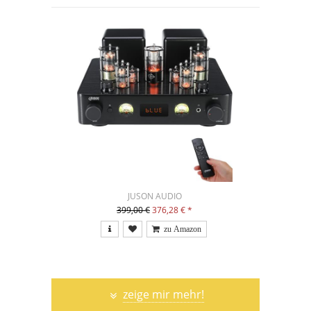
JUSON AUDIO
399,00 €
376,28 €
*
zeige mir mehr!