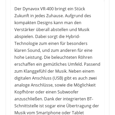
Der Dynavox VR-400 bringt ein Stück
JUSON AUDIO
Zukunft in jedes Zuhause. Aufgrund des
262,26 €
*
kompakten Designs kann man den
Verstärker überall abstellen und Musik
abspielen. Dabei sorgt die Hybrid-
Technologie zum einen für besonders
klaren Sound, und zum anderen für eine
1
2
3
4
5
6
7
8
9
hohe Leistung. Die beleuchteten Röhren
10
>
erschaffen ein gemütliches Umfeld. Passend
zum Klanggefühl der Musik. Neben einem
digitalen Anschluss (USB) gibt es auch zwei
analoge Anschlüsse, sowie die Möglichkeit
Kopfhörer oder einen Subwoofer
anzuschließen. Dank der integrierten BT-
Schnittstelle ist sogar eine Übertragung der
Musik vom Smartphone oder Tablet