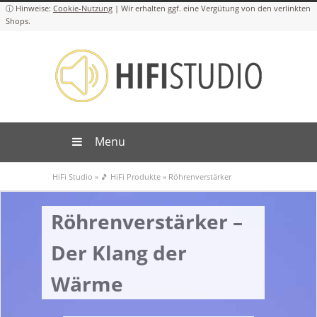
Cookie-Nutzung
Menu
HiFi Studio
»
🎵 HiFi Produkte
»
Röhrenverstärker
Röhrenverstärker –
Der Klang der
Wärme