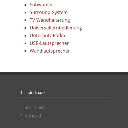
Subwoofer
Surround-System
TV Wandhalterung
Universalfernbedienung
Unterputz Radio
USB-Lautsprecher
Wandlautsprecher
hifi-studio.de
Startseite
Kontakt