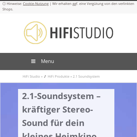
Cookie-Nutzung
Menu
HiFi Studio
»
🎵 HiFi Produkte
»
2.1 Soundsystem
2.1-Soundsystem –
kräftiger Stereo-
Sound für dein
kleines Heimkino