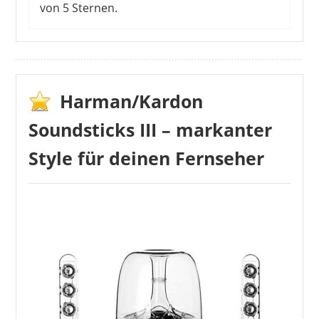
von 5 Sternen.
FENTON
169,90 €
*
Harman/Kardon
Soundsticks III – markanter
Style für deinen Fernseher
1
2
3
4
>