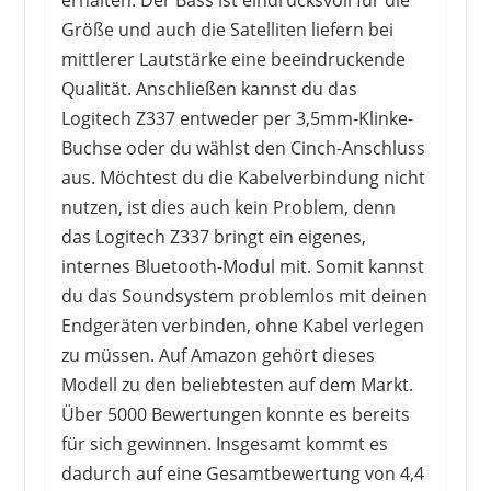
erhalten. Der Bass ist eindrucksvoll für die
Größe und auch die Satelliten liefern bei
mittlerer Lautstärke eine beeindruckende
Qualität. Anschließen kannst du das
Logitech Z337 entweder per 3,5mm-Klinke-
Buchse oder du wählst den Cinch-Anschluss
aus. Möchtest du die Kabelverbindung nicht
BOBTOT
179,99 €
*
nutzen, ist dies auch kein Problem, denn
das Logitech Z337 bringt ein eigenes,
internes Bluetooth-Modul mit. Somit kannst
du das Soundsystem problemlos mit deinen
Endgeräten verbinden, ohne Kabel verlegen
zu müssen. Auf Amazon gehört dieses
Modell zu den beliebtesten auf dem Markt.
Über 5000 Bewertungen konnte es bereits
für sich gewinnen. Insgesamt kommt es
dadurch auf eine Gesamtbewertung von 4,4