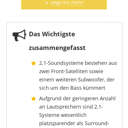
zeige mir mehr!
Das Wichtigste
zusammengefasst
2.1-Soundsysteme bestehen aus
LOGITECH
zwei Front-Satelliten sowie
109,99 €
85,99 €
*
einem weiteren Subwoofer, der
sich um den Bass kümmert
Aufgrund der geringeren Anzahl
an Lautsprechern sind 2.1-
Systeme wesentlich
platzsparender als Surround-