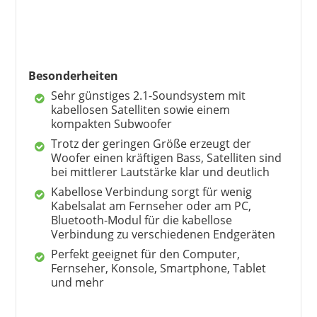
BOBTOT
199,99 €
169,98 €
*
Besonderheiten
Sehr günstiges 2.1-Soundsystem mit
kabellosen Satelliten sowie einem
kompakten Subwoofer
Trotz der geringen Größe erzeugt der
Woofer einen kräftigen Bass, Satelliten sind
bei mittlerer Lautstärke klar und deutlich
Kabellose Verbindung sorgt für wenig
Kabelsalat am Fernseher oder am PC,
Bluetooth-Modul für die kabellose
Verbindung zu verschiedenen Endgeräten
Perfekt geeignet für den Computer,
Fernseher, Konsole, Smartphone, Tablet
HAMA
und mehr
36,99 €
*