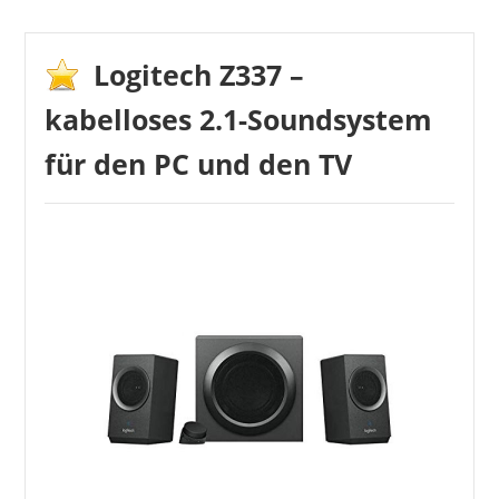
Logitech Z337 –
BOBTOT
kabelloses 2.1-Soundsystem
169,99 €
*
für den PC und den TV