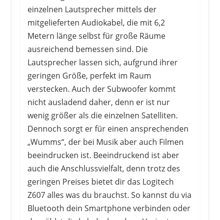
einzelnen Lautsprecher mittels der
mitgelieferten Audiokabel, die mit 6,2
Metern länge selbst für große Räume
ausreichend bemessen sind. Die
Lautsprecher lassen sich, aufgrund ihrer
geringen Größe, perfekt im Raum
verstecken. Auch der Subwoofer kommt
FENTON
269,00 €
*
nicht ausladend daher, denn er ist nur
wenig größer als die einzelnen Satelliten.
Dennoch sorgt er für einen ansprechenden
„Wumms“, der bei Musik aber auch Filmen
beeindrucken ist. Beeindruckend ist aber
1
2
3
4
5
6
7
8
9
auch die Anschlussvielfalt, denn trotz des
10
>
geringen Preises bietet dir das Logitech
Z607 alles was du brauchst. So kannst du via
Bluetooth dein Smartphone verbinden oder