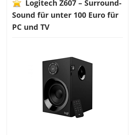
Logitech Z607 – Surround-
ULTIMEA
Sound für unter 100 Euro für
329,99 €
*
PC und TV
ULTIMEA
327,00 €
299,99 €
*