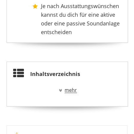
Je nach Ausstattungswünschen
kannst du dich für eine aktive
oder eine passive Soundanlage
entscheiden
SONY
349,00 €
259,49 €
*
Inhaltsverzeichnis
mehr