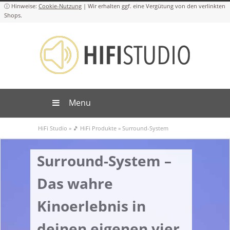
Cookie-Nutzung
Menu
HiFi Studio
»
🎵 HiFi Produkte
»
Surround-System
Surround-System –
Das wahre
Kinoerlebnis in
deinen eigenen vier