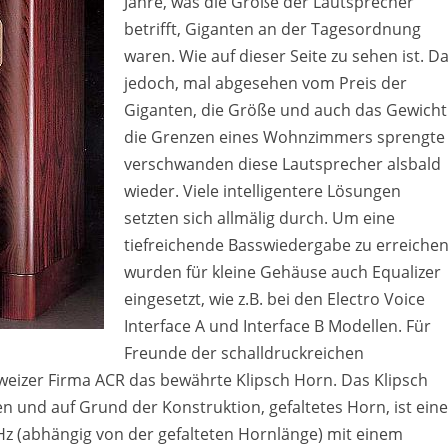
Jahre, was die Größe der Lautsprecher
betrifft, Giganten an der Tagesordnung
waren. Wie auf dieser Seite zu sehen ist. D
jedoch, mal abgesehen vom Preis der
Giganten, die Größe und auch das Gewicht
die Grenzen eines Wohnzimmers sprengte
verschwanden diese Lautsprecher alsbald
wieder. Viele intelligentere Lösungen
setzten sich allmälig durch. Um eine
tiefreichende Basswiedergabe zu erreiche
wurden für kleine Gehäuse auch Equalizer
eingesetzt, wie z.B. bei den Electro Voice
Interface A und Interface B Modellen. Für
Freunde der schalldruckreichen
weizer Firma ACR das bewährte Klipsch Horn. Das Klipsch
und auf Grund der Konstruktion, gefaltetes Horn, ist eine
z (abhängig von der gefalteten Hornlänge) mit einem