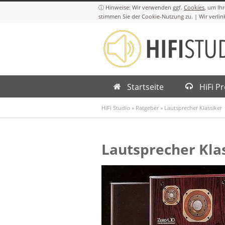
Cookies
Startseite
HiFi P
HiFi Studio
»
Ratgeber
»
Lautsprecher Klassiker
Lautsprecher Kla